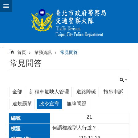
跳到主要內容區塊
:::
:::
首頁
業務資訊
常見問答
常見問答
全部
計程車駕駛人管理
道路障礙
拖吊申訴
違規罰單
政令宣導
無牌問題
21
何謂標線型人行道？
110-11-23