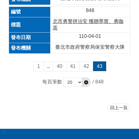
848
北市勇警拼治安 獲贈墨寶、勇咖
茶
110-04-01
臺北市政府警察局保安警察大隊
1
...
40
41
42
43
每頁筆數
/
848
回上一頁
:::