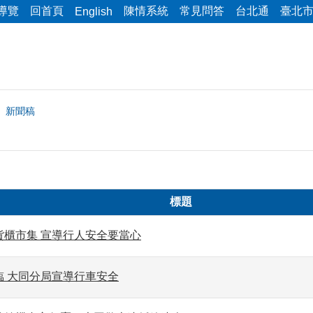
導覽
回首頁
陳情系統
常見問答
台北通
臺北
English
新聞稿
標題
貨櫃市集 宣導行人安全要當心
臨 大同分局宣導行車安全