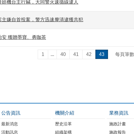
娃娃機台主行竊，大同警火速循線逮人
案主嫌自首投案，警方迅速釐清逮獲共犯
治安 獲贈墨寶、勇咖茶
1
...
40
41
42
43
每頁筆
公告資訊
機關介紹
業務資訊
最新消息
歷史沿革
施政計畫
活動訊息
組織架構
施政報告