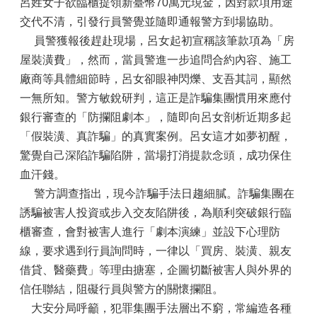
呂姓女子欲臨櫃提領新臺幣70萬元現金，因對款項用途
交代不清，引發行員警覺並隨即通報警方到場協助。
員警獲報後趕赴現場，呂女起初宣稱該筆款項為「房
屋裝潢費」，然而，當員警進一步追問合約內容、施工
廠商等具體細節時，呂女卻眼神閃爍、支吾其詞，顯然
一無所知。警方敏銳研判，這正是詐騙集團慣用來應付
銀行審查的「防攔阻劇本」，隨即向呂女剖析近期多起
「假裝潢、真詐騙」的真實案例。呂女這才如夢初醒，
驚覺自己深陷詐騙陷阱，當場打消提款念頭，成功保住
血汗錢。
警方調查指出，現今詐騙手法日趨細膩。詐騙集團在
誘騙被害人投資或步入交友陷阱後，為順利突破銀行臨
櫃審查，會對被害人進行「劇本演練」並設下心理防
線，要求遇到行員詢問時，一律以「買房、裝潢、親友
借貸、醫藥費」等理由搪塞，企圖切斷被害人與外界的
信任聯結，阻礙行員與警方的關懷攔阻。
大安分局呼籲，犯罪集團手法層出不窮，常編造各種