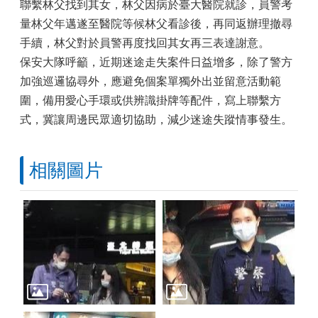
聯繫林父找到其女，林父因病於臺大醫院就診，員警考
量林父年邁遂至醫院等候林父看診後，再同返辦理撤尋
手續，林父對於員警再度找回其女再三表達謝意。
保安大隊呼籲，近期迷途走失案件日益增多，除了警方
加強巡邏協尋外，應避免個案單獨外出並留意活動範
圍，備用愛心手環或供辨識掛牌等配件，寫上聯繫方
式，冀讓周邊民眾適切協助，減少迷途失蹤情事發生。
相關圖片