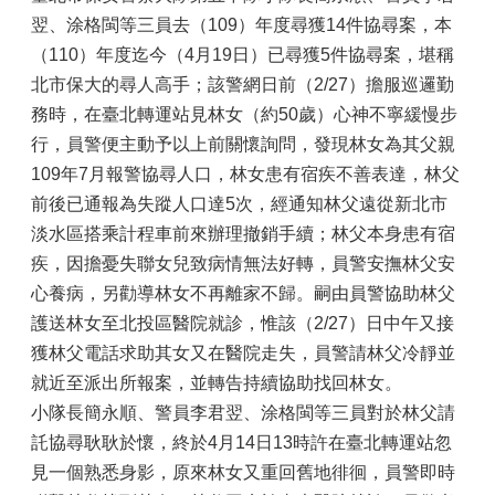
翌、涂格閩等三員去（109）年度尋獲14件協尋案，本
（110）年度迄今（4月19日）已尋獲5件協尋案，堪稱
北市保大的尋人高手；該警網日前（2/27）擔服巡邏勤
務時，在臺北轉運站見林女（約50歲）心神不寧緩慢步
行，員警便主動予以上前關懷詢問，發現林女為其父親
109年7月報警協尋人口，林女患有宿疾不善表達，林父
前後已通報為失蹤人口達5次，經通知林父遠從新北市
淡水區搭乘計程車前來辦理撤銷手續；林父本身患有宿
疾，因擔憂失聯女兒致病情無法好轉，員警安撫林父安
心養病，另勸導林女不再離家不歸。嗣由員警協助林父
護送林女至北投區醫院就診，惟該（2/27）日中午又接
獲林父電話求助其女又在醫院走失，員警請林父冷靜並
就近至派出所報案，並轉告持續協助找回林女。
小隊長簡永順、警員李君翌、涂格閩等三員對於林父請
託協尋耿耿於懷，終於4月14日13時許在臺北轉運站忽
見一個熟悉身影，原來林女又重回舊地徘徊，員警即時