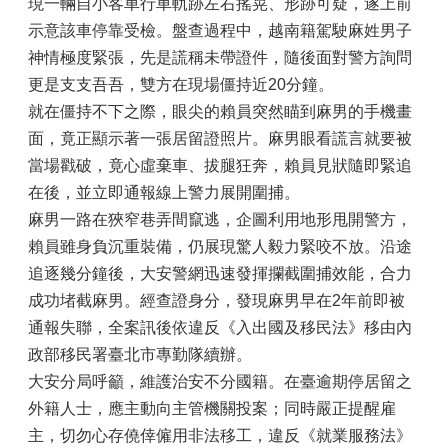
現一輛自小客車行車軌跡左右搖晃、形跡可疑，遂上前
示意該車停靠受檢。盤查過程中，越南籍駕駛麻姓男子
神情極度緊張，先是謊稱未帶證件，隨後面對警方詢問
更是支支吾吾，雙方在現場僵持近20分鐘。
就在僵持不下之際，眼尖的賴員突然瞄到麻男的手機畫
面，竟正顯示著一張居留證照片。麻男眼看謊言就要被
當場戳破，竟心虛棄車、拔腿狂奔，賴員見狀隨即緊追
在後，並立即通報線上警力展開圍捕。
麻男一路在狹窄巷弄間竄逃，企圖利用地形甩開警方，
賴員雖身負沉重裝備，仍展現驚人毅力緊咬不放。沿途
追逐幾分鐘後，大安警網迅速發揮攔截圍捕效能，合力
成功堵截麻男。經查證身分，發現麻男早在2年前即被
通報失聯，全案訊後依違反《入出國及移民法》移由內
政部移民署臺北市專勤隊續辦。
大安分局呼籲，維護治安不分國籍。在臺逾期停居留之
外籍人士，應主動向主管機關投案；同時嚴正提醒雇
主，切勿心存僥倖僱用非法移工，違反《就業服務法》