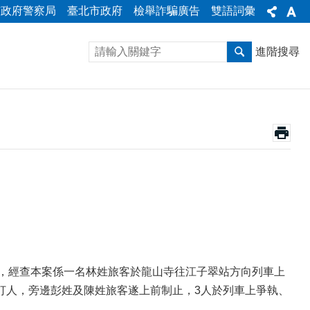
市政府警察局
臺北市政府
檢舉詐騙廣告
雙語詞彙
進階搜尋
，經查本案係一名林姓旅客於龍山寺往江子翠站方向列車上
打人，旁邊彭姓及陳姓旅客遂上前制止，3人於列車上爭執、