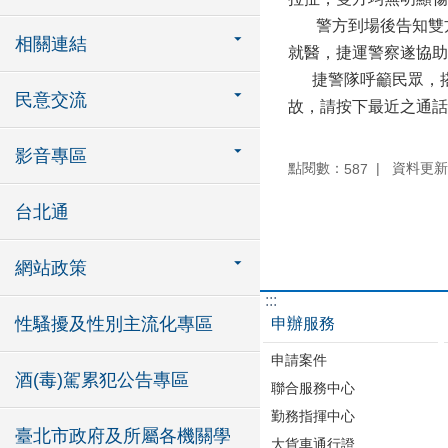
警方到場後告知雙方
相關連結
就醫，捷運警察遂協助
捷警隊呼籲民眾，搭
民意交流
故，請按下最近之通話
影音專區
點閱數：
資料更新：1
587
台北通
網站政策
:::
性騷擾及性別主流化專區
申辦服務
申請案件
酒(毒)駕累犯公告專區
聯合服務中心
勤務指揮中心
臺北市政府及所屬各機關學
大貨車通行證