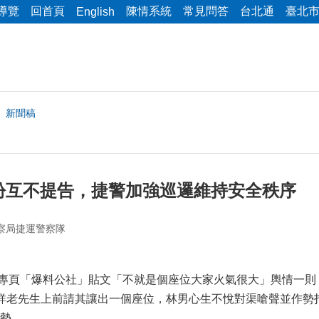
導覽
回首頁
陳情系統
常見問答
台北通
臺北
English
新聞稿
紛互不提告，捷警加強巡邏維持安全秩序
察局捷運警察隊
專頁「爆料公社」貼文「不就是個座位大家火氣很大」輿情一則
詳老先生上前請其讓出一個座位，林男心生不悅對渠嗆聲並作勢
勢。