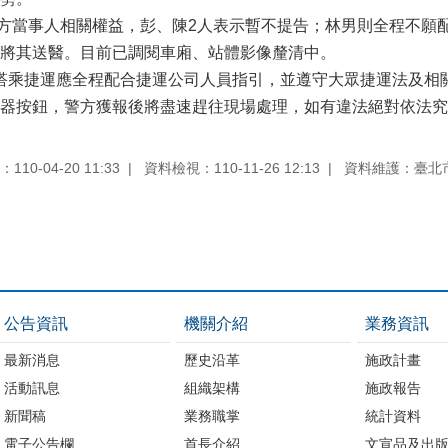
當事人相關權益，彭、陳2人表示暫不提告；林男則全程不願配
將其送醫。目前已調閱車廂、站體影像釐清中。
乘捷運應全程配合捷運公司人員指引，並遵守大眾捷運法及相關
器按鈕，警方獲報後將盡速趕往現場處理，如有違法絕對依法究
10-04-20 11:33
資料檢視：110-11-26 12:13
資料維護：臺北
公告資訊
機關介紹
業務資訊
最新消息
歷史沿革
施政計畫
活動訊息
組織架構
施政報告
新聞稿
業務職掌
統計資料
電子公告欄
首長介紹
文宣品及出