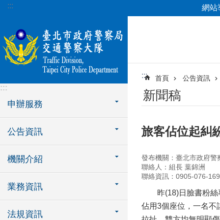
:::
網站
跳到主要內容區塊
:::
首頁
公告資訊
:::
新聞稿
申辦服務
旅客佔位起糾
公告資訊
發布機關：臺北市政府警
機關介紹
聯絡人：組長 葉錦洲
聯絡資訊：0905-076-169
業務資訊
昨(18)日臉書粉絲
佔用3個座位，一名不
法規資訊
拉扯，雙方均無明顯傷