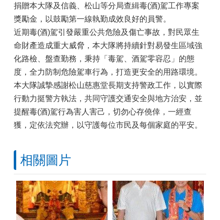
捐贈本大隊及信義、松山等分局查緝毒(酒)駕工作專案
獎勵金，以鼓勵第一線執勤成效良好的員警。
近期毒(酒)駕引發嚴重公共危險及傷亡事故，對民眾生
命財產造成重大威脅，本大隊將持續針對易發生區域強
化路檢、盤查勤務，秉持「毒駕、酒駕零容忍」的態
度，全力防制危險駕車行為，打造更安全的用路環境。
本大隊誠摯感謝松山慈惠堂長期支持警政工作，以實際
行動力挺警方執法，共同守護交通安全與地方治安，並
提醒毒(酒)駕行為害人害己，切勿心存僥倖，一經查
獲，定依法究辦，以守護每位市民及每個家庭的平安。
相關圖片