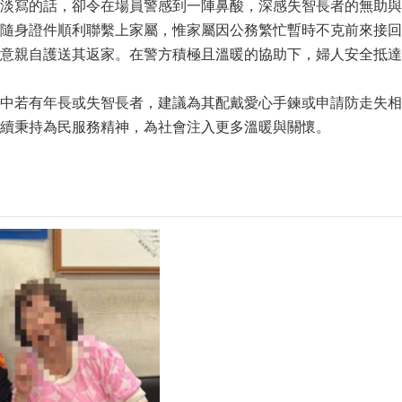
淡寫的話，卻令在場員警感到一陣鼻酸，深感失智長者的無助與
隨身證件順利聯繫上家屬，惟家屬因公務繁忙暫時不克前來接回
意親自護送其返家。在警方積極且溫暖的協助下，婦人安全抵達
中若有年長或失智長者，建議為其配戴愛心手鍊或申請防走失相
續秉持為民服務精神，為社會注入更多溫暖與關懷。