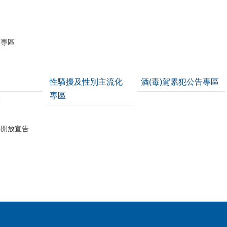
護專區
性騷擾及性別主流化
酒(毒)駕累犯公告專區
專區
策
料開放宣告