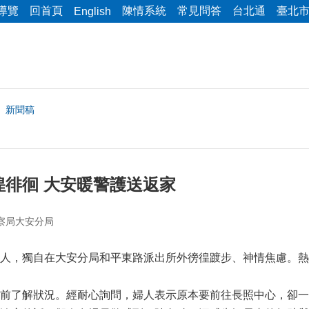
導覽
回首頁
陳情系統
常見問答
台北通
臺北
English
新聞稿
徨徘徊 大安暖警護送返家
察局大安分局
人，獨自在大安分局和平東路派出所外徬徨踱步、神情焦慮。熱
前了解狀況。經耐心詢問，婦人表示原本要前往長照中心，卻一