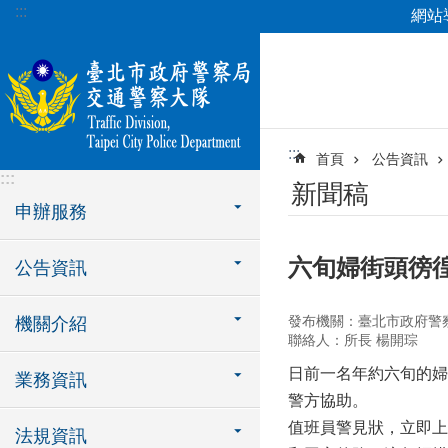
:::
網站
跳到主要內容區塊
:::
首頁
公告資訊
:::
新聞稿
申辦服務
六旬婦街頭徬
公告資訊
發布機關：臺北市政府警
機關介紹
聯絡人：所長 楊開琮
日前一名年約六旬的婦
業務資訊
警方協助。
值班員警見狀，立即上
法規資訊