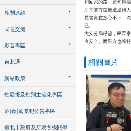
和回家的路；這句輕描
所幸警方隨後透過婦人
相關連結
員警實在放心不下，決
已。
民意交流
大安分局呼籲，民眾家
者安全。而警方也將持
影音專區
相關圖片
台北通
網站政策
性騷擾及性別主流化專區
酒(毒)駕累犯公告專區
臺北市政府及所屬各機關學