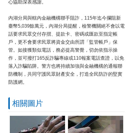
心協助深表感謝。
內湖分局與轄內金融機構聯手阻詐，115年迄今攔阻新
臺幣5,039餘萬元，內湖分局提醒，檢警機關絕不會以電
話要求民眾交付存摺、提款卡、密碼或匯款至指定帳
戶，更不會要求民眾將資金交由所謂「監管帳戶」保
管。如接獲類似電話，務必提高警覺，切勿依指示操
作，並可撥打165反詐騙專線或110報案電話查證，以免
落入詐騙陷阱。警方也將持續加強與金融機構的通報聯
防機制，共同守護民眾財產安全，打造全民防詐的堅實
防護網。
相關圖片