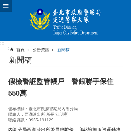
跳到主要內容區塊
:::
:::
首頁
公告資訊
新聞稿
新聞稿
假檢警誆監管帳戶 警銀聯手保住
550萬
發布機關：臺北市政府警察局內湖分局
聯絡人：西湖派出所 所長 江明憲
聯絡資訊：0955-191129
內湖分局西湖派出所警員曾駿倫、邱銘裕擔服巡邏勤務