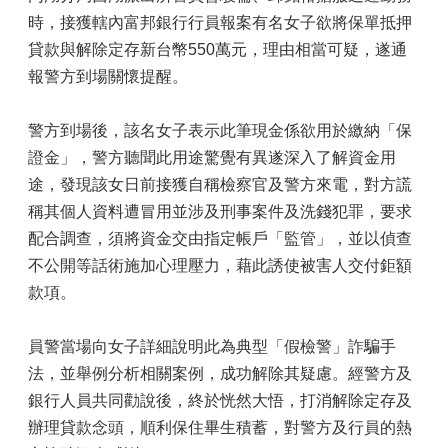
時，接獲轄內富邦銀行行員報案有名女子欲將保單抵押
貸款與解除定存新台幣550萬元，理由相當可疑，遂通
報警方到場關懷提醒。
警方到場後，該名女子表示此筆現金係欲用於繳納「保
證金」，警方聽聞此用途驚覺有異遂深入了解資金用
途，發現該女日前接獲自稱檢察官及警方來電，對方謊
稱其個人資料遭冒用並涉及刑事案件及洗錢犯罪，要求
配合調查，須將資金交由指定帳戶「監管」，並以偵查
不公開等話術施加心理壓力，藉此誘使被害人交付鉅額
款項。
員警當場向女子詳細說明此為典型「假檢警」詐騙手
法，並舉例分析相關案例，成功解除其疑慮。經警方及
銀行人員共同勸說後，終於恍然大悟，打消解除定存及
辦理貸款念頭，順利保住畢生積蓄，對警方及行員的熱