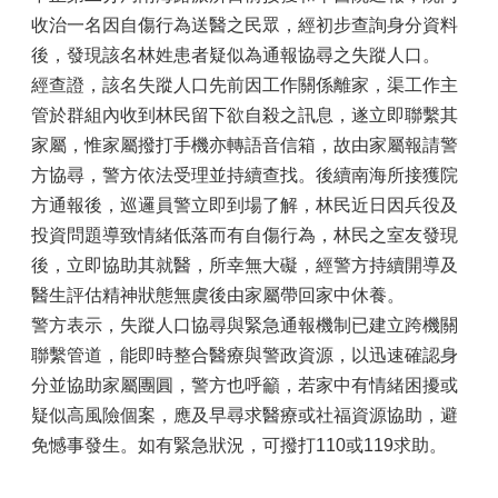
收治一名因自傷行為送醫之民眾，經初步查詢身分資料
後，發現該名林姓患者疑似為通報協尋之失蹤人口。
經查證，該名失蹤人口先前因工作關係離家，渠工作主
管於群組內收到林民留下欲自殺之訊息，遂立即聯繫其
家屬，惟家屬撥打手機亦轉語音信箱，故由家屬報請警
方協尋，警方依法受理並持續查找。後續南海所接獲院
方通報後，巡邏員警立即到場了解，林民近日因兵役及
投資問題導致情緒低落而有自傷行為，林民之室友發現
後，立即協助其就醫，所幸無大礙，經警方持續開導及
醫生評估精神狀態無虞後由家屬帶回家中休養。
警方表示，失蹤人口協尋與緊急通報機制已建立跨機關
聯繫管道，能即時整合醫療與警政資源，以迅速確認身
分並協助家屬團圓，警方也呼籲，若家中有情緒困擾或
疑似高風險個案，應及早尋求醫療或社福資源協助，避
免憾事發生。如有緊急狀況，可撥打110或119求助。