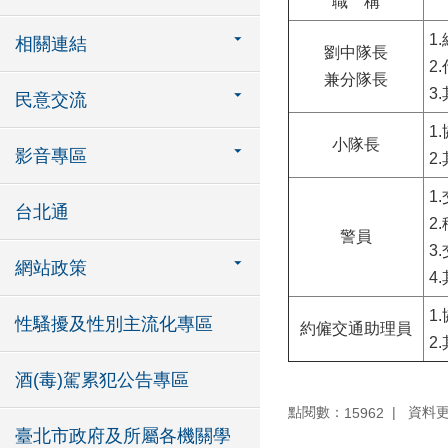
職 稱
1
相關連結
劉中隊長
2
兼分隊長
3
民意交流
1
小隊長
影音專區
2
1
台北通
2
警員
3
網站政策
4
1
性騷擾及性別主流化專區
約僱交通助理員
2
酒(毒)駕累犯公告專區
點閱數：
資料更新
15962
臺北市政府及所屬各機關學