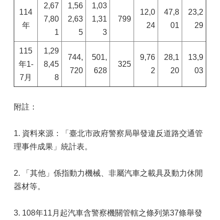
2,67
1,56
1,03
114
12,0
47,8
23,2
7,80
2,63
1,31
799
年
24
01
29
1
5
3
115
1,29
744,
501,
9,76
28,1
13,9
年1-
8,45
325
720
628
2
20
03
7月
8
附註：
1. 資料來源：「臺北市政府警察局舉發違反道路交通管
理事件成果」統計表。
2. 「其他」係指動力機械、非屬汽車之載具及動力休閒
器材等。
3. 108年11月起汽車含警察機關管轄之條列第37條舉發