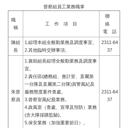
督察組員工業務職掌
聯
職
工 作 項 目
絡
稱
電 話
陳組
1.綜理本組全般勤業務及調度事宜。
2311-64
長
2.其他臨時交辦事項。
37
1.襄助組長綜理全般勤業務及調度事
宜。
2.責任區(總務組、會計室、直屬第
一分隊及直屬第二分隊)員警風紀及
朱督
服務態度案件查處。
2311-64
察員
3.督察室風紀股業務。
37
4.政風室（查處、宣導及預防）業務
(含大隊採購監驗)。
5.保安業務（加強重要節日）。