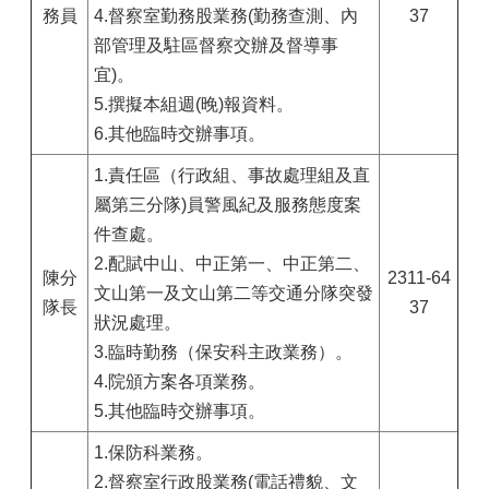
務員
4.督察室勤務股業務(勤務查測、內
37
部管理及駐區督察交辦及督導事
宜)。
5.撰擬本組週(晚)報資料。
6.其他臨時交辦事項。
1.責任區（行政組、事故處理組及直
屬第三分隊)員警風紀及服務態度案
件查處。
2.配賦中山、中正第一、中正第二、
陳分
2311-64
文山第一及文山第二等交通分隊突發
隊長
37
狀況處理。
3.臨時勤務（保安科主政業務）。
4.院頒方案各項業務。
5.其他臨時交辦事項。
1.保防科業務。
2.督察室行政股業務(電話禮貌、文