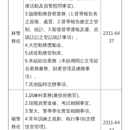
康活動及員警慰問事宜)。
3.協辦勤務督察業務（1.督導報告表
之簽擬、處置。2.督導報告繳交之管
制、統計。3.製發督導通報及優、劣
林警
2311-64
蹟註記之登記統計事項）。
務佐
37
4.大型勤務獎勵金。
5.繕造勤務管制表。
6.本組綜合業務（本組傳閱公文等綜
合業務彙整、財產管理及總務事
項）。
7.其他臨時交辦事項。
1.訓練科業務(兼技術教官)。
2.現職員警進修、考試相關事宜。
3.警大、警專學生實習相關事項。
楊警
4.常年訓練之規劃、執行事項(含體
2311-64
務佐
技室管理)。