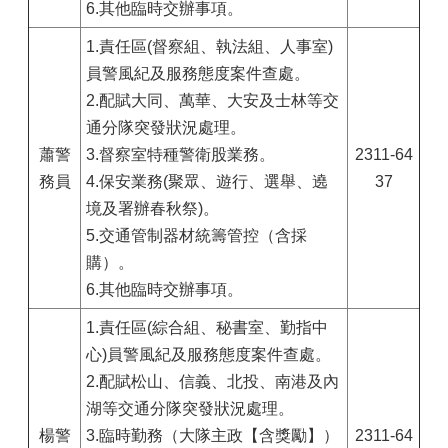
6.其他臨時交辦事項。
1.責任區(督察組、執法組、人事室)
員警風紀及服務態度案件查處。
2.配賦大同、萬華、大安及士林等交
通分隊突發狀況處理。
蕭警
3.督察室特種警衛股業務。
2311-64
務員
4.保安業務(聚眾、遊行、選舉、遶
37
境及署辦春秋祭)。
5.交通管制器材統籌管控（含採
購）。
6.其他臨時交辦事項。
1.責任區(綜合組、秘書室、勤指中
心)員警風紀及服務態度案件查處。
2.配賦松山、信義、北投、南港及內
湖等交通分隊突發狀況處理。
楊警
3.臨時勤務（大隊主政【含獎勵】）
2311-64