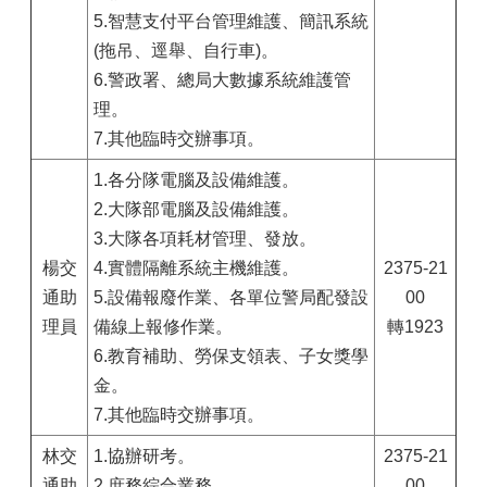
5.智慧支付平台管理維護、簡訊系統
(拖吊、逕舉、自行車)。
6.警政署、總局大數據系統維護管
理。
7.其他臨時交辦事項。
1.各分隊電腦及設備維護。
2.大隊部電腦及設備維護。
3.大隊各項耗材管理、發放。
楊交
4.實體隔離系統主機維護。
2375-21
通助
5.設備報廢作業、各單位警局配發設
00
理員
備線上報修作業。
轉1923
6.教育補助、勞保支領表、子女獎學
金。
7.其他臨時交辦事項。
林交
1.協辦研考。
2375-21
通助
2.庶務綜合業務。
00