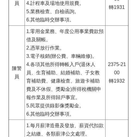
員
4.計程車及場地使用規費。
轉1931
5.業務檢查、自檢函詢。
6.其他臨時交辦事項。
1.零用金業務、年度公用事業費款預
借及關帳。
2.憑單放行作業。
3.電子核銷(辦公費、車輛維修)。
4.各項其他所得轉帳入戶(退休人
2375-21
陳警
員、生育補助、結婚補助、子女教
00
員
育補助費、健康檢查、旅遊卡補助
轉1932
費及不休假、獎勵金)所得稅機關申
報作業及所得歸戶事宜。
5.民眾提供錄影像獎勵金。
6.其他臨時交辦事項。
1.每月薪津造冊及發放、薪資代扣款
之結繳、各類薪津公文處理。