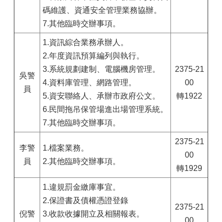
碼維護、資通安全管理業務協辦。
7.其他臨時交辦事項。
1.資訊綜合業務承辦人。
2.年度資訊預算編列與執行。
3.系統規劃建制、電腦機房管理。
2375-21
吳警
4.資料庫管理、網路管理。
00
員
5.資安聯絡人、承辦市政府公文。
轉1922
6.民間拖吊保管場進出場管理系統。
7.其他臨時交辦事項。
2375-21
李警
1.檔案業務。
00
員
2.其他臨時交辦事項。
轉1929
1.違規罰金繳庫事宜。
2.保證書及債權憑證登錄
2375-21
倪警
3.收款收據開立及相關報表。
00