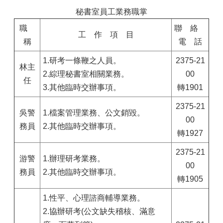
秘書室員工業務職掌
職
聯 絡
工 作 項 目
稱
電 話
1.研考一條鞭之人員。
2375-21
林主
2.綜理秘書室相關業務。
00
任
3.其他臨時交辦事項。
轉1901
2375-21
吳警
1.檔案管理業務、公文銷毀。
00
務員
2.其他臨時交辦事項。
轉1927
2375-21
游警
1.辦理研考業務。
00
務員
2.其他臨時交辦事項。
轉1905
1.性平、心理諮商輔導業務。
2.協辦研考(公文缺失稽核、滿意