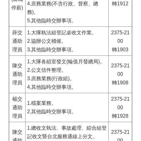
4.庶務業務(不含行政、督察、總
轉1912
停薪)
務)。
5.其他臨時交辦事項。
薛交
1.大隊執法組登記桌收文作業。
2375-21
通助
2.協辦公文稽催。
00
理員
3.其他臨時交辦事項。
轉1903
1.大隊各組室發文(輪值月發總局)。
陳交
2375-21
2.公文信件整理。
通助
00
3.庶務業務(行政組)。
理員
轉1908
4.其他臨時交辦事項。
楊交
2375-21
1.檔案業務。
通助
00
2.其他臨時交辦事項。
理員
轉1928
1.總收文執法、事故處理、綜合組登
陳交
2375-21
記收文暨台北服務通線上分文。
通助
00