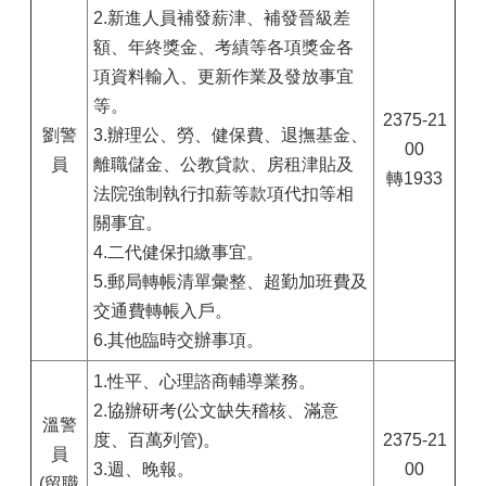
2.新進人員補發薪津、補發晉級差
額、年終獎金、考績等各項獎金各
項資料輸入、更新作業及發放事宜
等。
2375-21
劉警
3.辦理公、勞、健保費、退撫基金、
00
員
離職儲金、公教貸款、房租津貼及
轉1933
法院強制執行扣薪等款項代扣等相
關事宜。
4.二代健保扣繳事宜。
5.郵局轉帳清單彙整、超勤加班費及
交通費轉帳入戶。
6.其他臨時交辦事項。
1.性平、心理諮商輔導業務。
2.協辦研考(公文缺失稽核、滿意
溫警
度、百萬列管)。
2375-21
員
3.週、晚報。
00
(留職