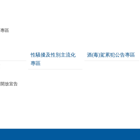
護專區
性騷擾及性別主流化
酒(毒)駕累犯公告專區
專區
策
料開放宣告