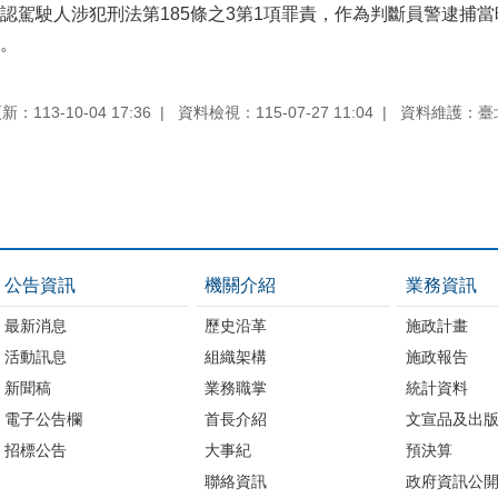
認駕駛人涉犯刑法第185條之3第1項罪責，作為判斷員警逮捕
。
：113-10-04 17:36
資料檢視：115-07-27 11:04
資料維護：臺
公告資訊
機關介紹
業務資訊
最新消息
歷史沿革
施政計畫
活動訊息
組織架構
施政報告
新聞稿
業務職掌
統計資料
電子公告欄
首長介紹
文宣品及出
招標公告
大事紀
預決算
聯絡資訊
政府資訊公