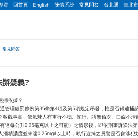
導覽
回首頁
陳情系統
常見問答
台北通
臺北
English
常見問答
法辦疑義?
為逮捕依據？
通管理處罰條例第35條第4項及第5項規定舉發，惟是否得逮捕該
之客觀事實，依駕駛人有車行不穩、蛇行、語無倫次、口齒不清
有達每公升0.25毫克以上之可能）之情形後，即依刑事訴訟法第
人酒精濃度並未達0.25mg/l以上時，執行逮捕之員警是否會