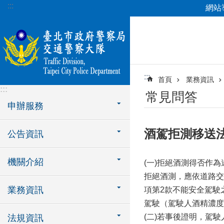
:::
網站
跳到主要內容區塊
:::
首頁
業務資訊
:::
常見問答
申辦服務
酒駕拒測移送
公告資訊
機關介紹
(一)拒絕酒測得否作
拒絕酒測，應依道路交
業務資訊
項第2款不能安全駕駛
駕駛（駕駛人酒精濃度
(二)若事後證明，駕駛
法規資訊