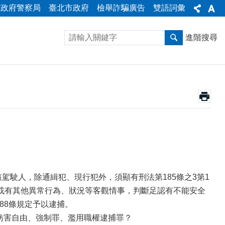
市政府警察局
臺北市政府
檢舉詐騙廣告
雙語詞彙
進階搜尋
駕駛人，除通緝犯、現行犯外，須顯有刑法第185條之3第1
或有其他異常行為、狀況等客觀情事，判斷足認有不能安全
88條規定予以逮捕。
涉犯妨害自由、強制罪、濫用職權逮捕罪？