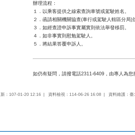
辦理流程：
１．以乘客提供之線索查詢車號或駕駛姓名。
２．函請相關機關協查(車行或駕駛人轄區分局)
３．如經查證申訴事實屬實則依法舉發移罰。
４．如非事實則慰勉駕駛人。
５．將結果答覆申訴人。
如仍有疑問，請撥電話2311-6409，由專人為
：107-01-20 12:16
資料檢視：114-06-26 16:08
資料維護：臺