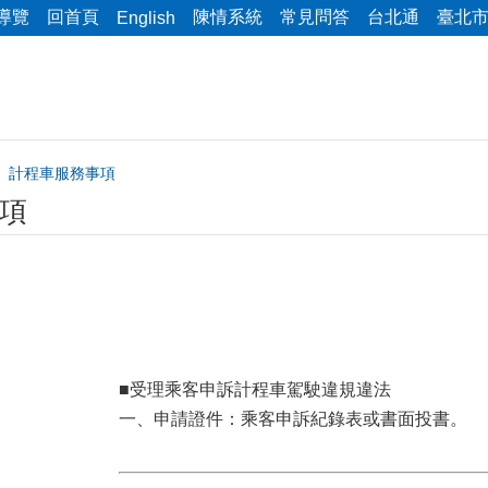
導覽
回首頁
陳情系統
常見問答
台北通
臺北
English
計程車服務事項
項
■受理乘客申訴計程車駕駛違規違法
一、申請證件：乘客申訴紀錄表或書面投書。