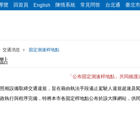
導覽
回首頁
陳情系統
常見問答
台北通
臺北
English
交通消息
固定測速桿地點
點
「公布固定測速桿地點」共同維護
照相設備取締交通違規，旨在藉由執法手段遏止駕駛人違規超速及
政執行與程序完備，特將本市各固定桿地點公布於該大隊網站，供