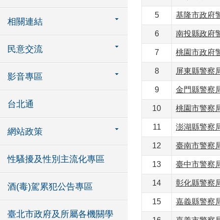
5
基隆市政府警
相關連結
6
南投縣政府警
民意交流
7
桃園市政府警
8
屏東縣警察局
影音專區
9
金門縣警察局
台北通
10
桃園市警察局
11
澎湖縣警察局通
網站政策
12
臺南市警察局通
性騷擾及性別主流化專區
13
臺中市警察局通
14
彰化縣警察局通
酒(毒)駕累犯公告專區
15
嘉義縣警察局通
臺北市政府及所屬各機關學