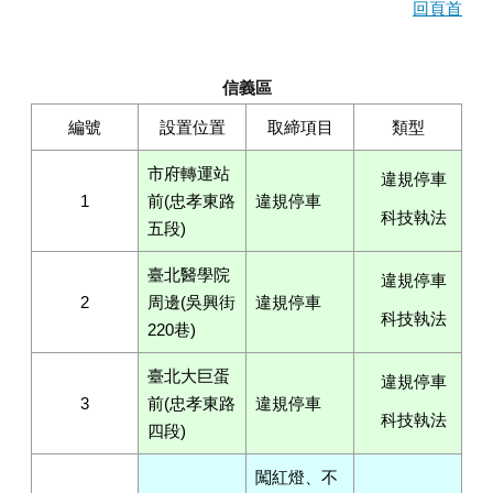
回頁首
信義區
編號
設置位置
取締項目
類型
市府轉運站
違規停車
1
前(忠孝東路
違規停車
科技執法
五段)
臺北醫學院
違規停車
2
周邊(吳興街
違規停車
科技執法
220巷)
臺北大巨蛋
違規停車
3
前(忠孝東路
違規停車
科技執法
四段)
闖紅燈、不