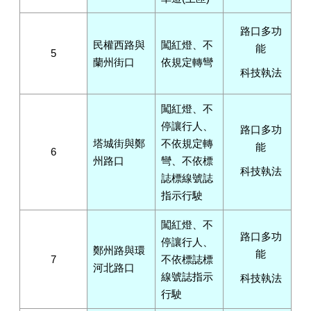
路口多功
民權西路與
闖紅燈、不
能
5
蘭州街口
依規定轉彎
科技執法
闖紅燈、不
停讓行人、
路口多功
塔城街與鄭
不依規定轉
能
6
州路口
彎、不依標
科技執法
誌標線號誌
指示行駛
闖紅燈、不
路口多功
停讓行人、
鄭州路與環
能
7
不依標誌標
河北路口
線號誌指示
科技執法
行駛