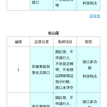
路口
科技執法
彎
回頁首
松山區
編號
設置位置
取締項目
類型
闖紅燈、不
停讓行人、
路口多功
不依規定轉
民權東路與
能
1
彎、不依標
敦化北路口
誌標線號誌
科技執法
指示行駛、
路口未淨空
闖紅燈、不
路口多功
停讓行人、
南京東路與