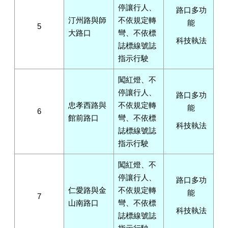
停讓行人、
路口多功
汀州路與師
不依規定轉
能
5
大路口
彎、不依標
科技執法
誌標線號誌
指示行駛
闖紅燈、不
停讓行人、
路口多功
忠孝西路與
不依規定轉
能
6
館前路口
彎、不依標
科技執法
誌標線號誌
指示行駛
闖紅燈、不
停讓行人、
路口多功
仁愛路與金
不依規定轉
能
7
山南路口
彎、不依標
科技執法
誌標線號誌