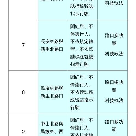
科技執法
誌標線號誌
指示行駛
闖紅燈、不
停讓行人、
路口多功
長安東路與
不依規定轉
能
7
新生北路口
彎、不依標
科技執法
誌標線號誌
指示行駛
闖紅燈、不
路口多功
停讓行人、
民權東路與
能
8
不依標誌標
新生北路口
線號誌指示
科技執法
行駛
闖紅燈、不
路口多功
中山北路與
停讓行人、
能
9
民族東、西
不依規定轉