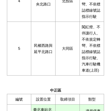
4
北投區
央北路口
彎、不依標
誌標線號誌
指示行駛
闖紅燈、不
停讓行人、
不依規定轉
民權西路與
彎、不依標
5
大同區
延平北路口
誌標線號誌
指示行駛、
汽車行駛機
車道(上匝)
中正區
編號
設置位置
取締項目
類型
臺北車站北
違規停車