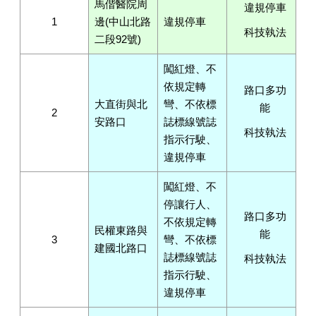
馬偕醫院周
違規停車
1
邊(中山北路
違規停車
科技執法
二段92號)
闖紅燈、不
依規定轉
路口多功
大直街與北
彎、不依標
能
2
安路口
誌標線號誌
科技執法
指示行駛、
違規停車
闖紅燈、不
停讓行人、
路口多功
不依規定轉
民權東路與
能
3
彎、不依標
建國北路口
誌標線號誌
科技執法
指示行駛、
違規停車