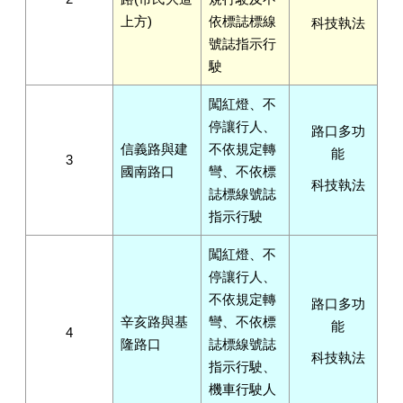
上方)
依標誌標線
科技執法
號誌指示行
駛
闖紅燈、不
停讓行人、
路口多功
信義路與建
不依規定轉
能
3
國南路口
彎、不依標
科技執法
誌標線號誌
指示行駛
闖紅燈、不
停讓行人、
不依規定轉
路口多功
辛亥路與基
彎、不依標
能
4
隆路口
誌標線號誌
科技執法
指示行駛、
機車行駛人