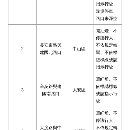
指示行駛、
違規停車、
路口未淨空
闖紅燈、不
停讓行人、
長安東路與
不依規定轉
2
中山區
建國北路口
彎、不依標
誌標線號誌
指示行駛
闖紅燈、不
辛亥路與建
依標誌標線
3
大安區
國南路口
號誌指示行
駛
闖紅燈、不
停讓行人、
大度路與中
不依規定轉