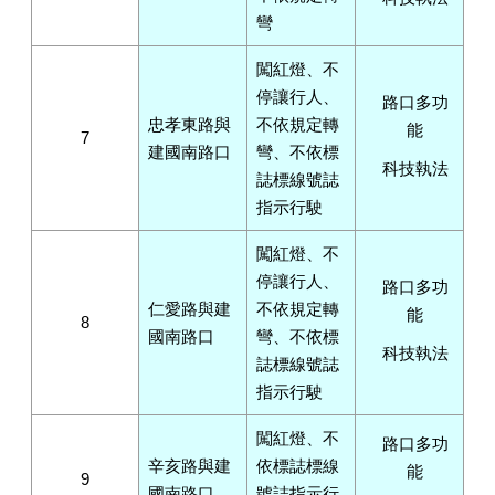
彎
闖紅燈、不
停讓行人、
路口多功
忠孝東路與
不依規定轉
能
7
建國南路口
彎、不依標
科技執法
誌標線號誌
指示行駛
闖紅燈、不
停讓行人、
路口多功
仁愛路與建
不依規定轉
能
8
國南路口
彎、不依標
科技執法
誌標線號誌
指示行駛
闖紅燈、不
路口多功
辛亥路與建
依標誌標線
能
9
國南路口
號誌指示行