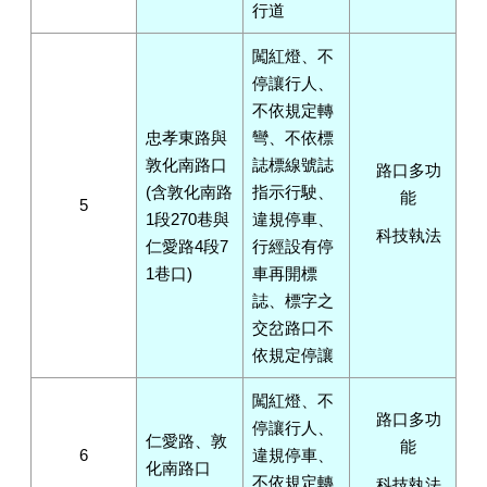
行道
闖紅燈、不
停讓行人、
不依規定轉
忠孝東路與
彎、不依標
敦化南路口
誌標線號誌
路口多功
(含敦化南路
指示行駛、
能
5
1段270巷與
違規停車、
科技執法
仁愛路4段7
行經設有停
1巷口)
車再開標
誌、標字之
交岔路口不
依規定停讓
闖紅燈、不
路口多功
停讓行人、
仁愛路、敦
能
6
違規停車、
化南路口
不依規定轉
科技執法