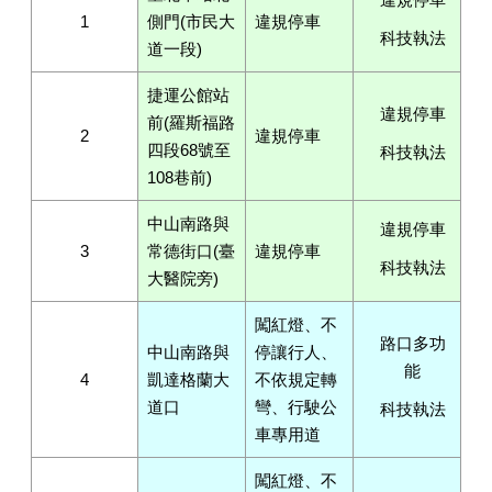
1
側門(市民大
違規停車
科技執法
道一段)
捷運公館站
違規停車
前(羅斯福路
2
違規停車
四段68號至
科技執法
108巷前)
中山南路與
違規停車
3
常德街口(臺
違規停車
科技執法
大醫院旁)
闖紅燈、不
路口多功
中山南路與
停讓行人、
能
4
凱達格蘭大
不依規定轉
道口
彎、行駛公
科技執法
車專用道
闖紅燈、不