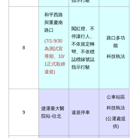
指示行駛
和平西路
與重慶南
闖紅燈、不
路口
停讓行人、
路口多功
(7/1-9/30
不依規定轉
能
8
為測試宣
彎、不依標
導期、10/
科技執法
誌標線號誌
1正式取締
指示行駛
違規)
公車站區
科技執法
捷運臺大醫
9
違規停車
院站-往北
(公運處提
供)