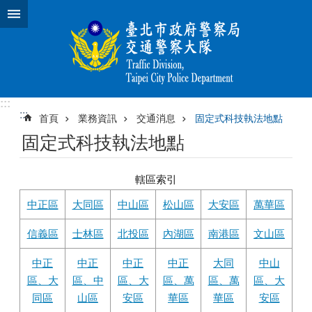
跳到主要內容區塊
:::
:::
首頁
業務資訊
交通消息
固定式科技執法地點
固定式科技執法地點
轄區索引
中正區
大同區
中山區
松山區
大安區
萬華區
信義區
士林區
北投區
內湖區
南港區
文山區
中正
中正
中正
中正
大同
中山
區、大
區、中
區、大
區、萬
區、萬
區、大
同區
山區
安區
華區
華區
安區