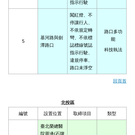
指示行駛
闖紅燈、不
停讓行人、
不依規定轉
路口多功
基河路與劍
彎、不依標
能
5
潭路口
誌標線號誌
科技執法
指示行駛、
違規停車、
路口未淨空
回頁首
北投區
編號
設置位置
取締項目
類型
臺北榮總醫
院周邊(石牌