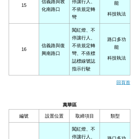
信義路與敦
停讓行人、
能
15
化南路口
不依規定轉
科技執法
彎
闖紅燈、不
停讓行人、
路口多功
信義路與復
不依規定轉
能
16
興南路口
彎、不依標
科技執法
誌標線號誌
指示行駛
回頁首
萬華區
編號
設置位置
取締項目
類型
闖紅燈、不
停讓行人、
路口多功