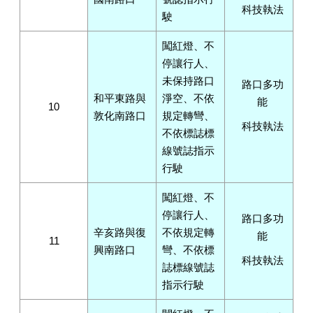
科技執法
駛
闖紅燈、不
停讓行人、
未保持路口
路口多功
和平東路與
淨空、不依
能
10
敦化南路口
規定轉彎、
科技執法
不依標誌標
線號誌指示
行駛
闖紅燈、不
停讓行人、
路口多功
辛亥路與復
不依規定轉
能
11
興南路口
彎、不依標
科技執法
誌標線號誌
指示行駛