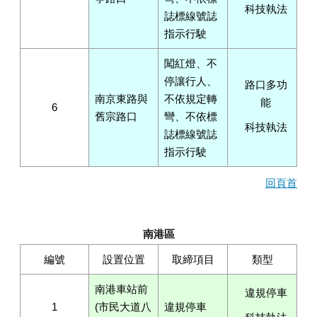
科技執法
誌標線號誌
指示行駛
闖紅燈、不
停讓行人、
路口多功
南京東路與
不依規定轉
能
6
舊宗路口
彎、不依標
科技執法
誌標線號誌
指示行駛
回頁首
南港區
編號
設置位置
取締項目
類型
南港車站前
違規停車
1
(市民大道八
違規停車