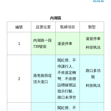
回頁首
內湖區
編號
設置位置
取締項目
類型
違規停車
內湖路一段
1
違規停車
739號前
科技執法
闖紅燈、不
停讓行人、
路口多功
不依規定轉
港墘路與堤
能
2
彎、不依標
頂大道口
誌標線號誌
科技執法
指示行駛、
路口未淨空
闖紅燈、不