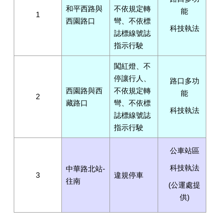
和平西路與
不依規定轉
能
1
西園路口
彎、不依標
科技執法
誌標線號誌
指示行駛
闖紅燈、不
停讓行人、
路口多功
西園路與西
不依規定轉
能
2
藏路口
彎、不依標
科技執法
誌標線號誌
指示行駛
公車站區
科技執法
中華路北站-
3
違規停車
往南
(公運處提
供)