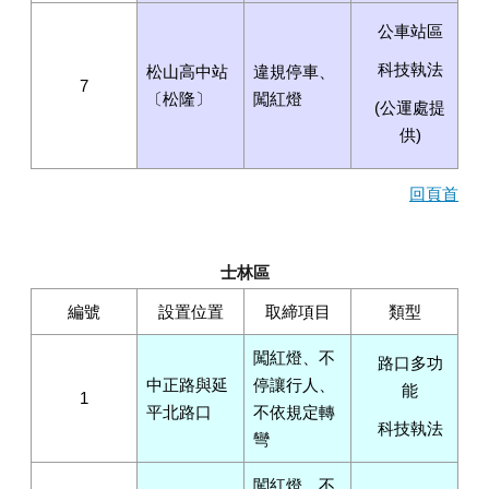
公車站區
科技執法
松山高中站
違規停車、
7
〔松隆〕
闖紅燈
(公運處提
供)
回頁首
士林區
編號
設置位置
取締項目
類型
闖紅燈、不
路口多功
中正路與延
停讓行人、
能
1
平北路口
不依規定轉
科技執法
彎
闖紅燈、不