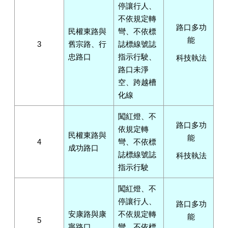
停讓行人、
不依規定轉
路口多功
民權東路與
彎、不依標
能
3
舊宗路、行
誌標線號誌
忠路口
指示行駛、
科技執法
路口未淨
空、跨越槽
化線
闖紅燈、不
路口多功
依規定轉
民權東路與
能
4
彎、不依標
成功路口
誌標線號誌
科技執法
指示行駛
闖紅燈、不
停讓行人、
路口多功
安康路與康
不依規定轉
能
5
寧路口
彎、不依標