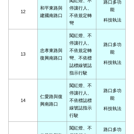
闖紅燈、不
路口多功
和平東路與
停讓行人、
能
12
建國南路口
不依規定轉
科技執法
彎
闖紅燈、不
停讓行人、
路口多功
忠孝東路與
不依規定轉
能
13
復興南路口
彎、不依標
科技執法
誌標線號誌
指示行駛
闖紅燈、不
路口多功
停讓行人、
仁愛路與復
能
14
不依標誌標
興南路口
線號誌指示
科技執法
行駛
闖紅燈、不
路口多功