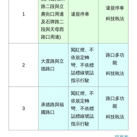
路二段與立
違規停車
1
農街口周邊
違規停車
科技執法
及石牌路二
段與天母西
路口周邊)
闖紅燈、不
路口多功
依規定轉
大度路與立
能
2
彎、不依標
德路口
誌標線號誌
科技執法
指示行駛
闖紅燈、不
路口多功
依規定轉
承德路與福
能
3
彎、不依標
國路口
誌標線號誌
科技執法
指示行駛