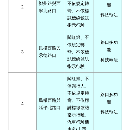
鄭州路與西
不依規定轉
能
2
寧北路口
彎、不依標
科技執法
誌標線號誌
指示行駛
闖紅燈、不
路口多功
依規定轉
民權西路與
能
3
彎、不依標
承德路口
誌標線號誌
科技執法
指示行駛
闖紅燈、不
停讓行人、
不依規定轉
路口多功
民權西路與
彎、不依標
能
4
延平北路口
誌標線號誌
科技執法
指示行駛、
汽車行駛機
車道(上匝)