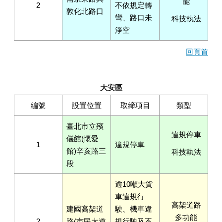
能
2
不依規定轉
敦化北路口
彎、路口未
科技執法
淨空
回頁首
大安區
編號
設置位置
取締項目
類型
臺北市立殯
違規停車
儀館(懷愛
1
違規停車
館)辛亥路三
科技執法
段
逾10噸大貨
車違規行
高架道路
建國高架道
駛、機車違
多功能
2
路(市民大道
規行駛及不