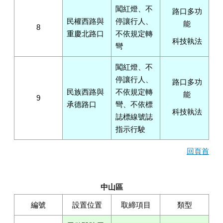
闖紅燈、不
路口多功
民權西路與
停讓行人、
能
8
重慶北路口
不依規定轉
科技執法
彎
闖紅燈、不
停讓行人、
路口多功
民族西路與
不依規定轉
能
9
承德路口
彎、不依標
科技執法
誌標線號誌
指示行駛
回頁首
中山區
編號
設置位置
取締項目
類型