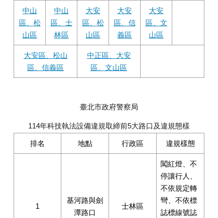
中山
中山
大安
大安
大安
區、松
區、士
區、松
區、信
區、文
山區
林區
山區
義區
山區
大安區、松山
中正區、大安
區、信義區
區、文山區
臺北市政府警察局
114年科技執法設備違規取締前5大路口及違規態樣
排名
地點
行政區
違規樣態
闖紅燈、不
停讓行人、
不依規定轉
基河路與劍
彎、不依標
1
士林區
潭路口
誌標線號誌