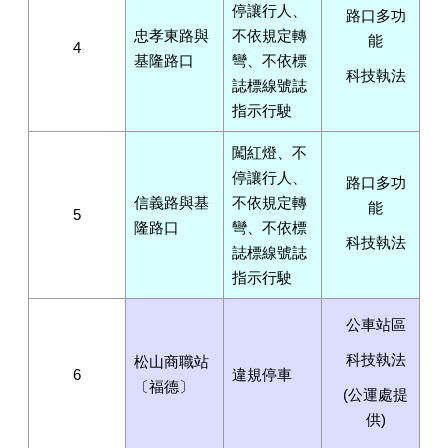
停讓行人、
路口多功
忠孝東路與
不依規定轉
能
4
基隆路口
彎、不依標
科技執法
誌標線號誌
指示行駛
闖紅燈、不
停讓行人、
路口多功
信義路與基
不依規定轉
能
5
隆路口
彎、不依標
科技執法
誌標線號誌
指示行駛
公車站區
科技執法
松山商職站
6
違規停車
〔福德〕
(公運處提
供)