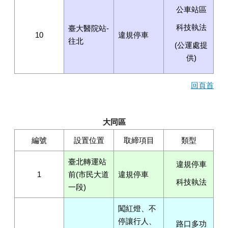
公車站區
科技執法
臺大醫院站-
10
違規停車
往北
(公運處提
供)
回頁首
大同區
編號
設置位置
取締項目
類型
臺北轉運站
違規停車
1
前(市民大道
違規停車
科技執法
一段)
闖紅燈、不
停讓行人、
路口多功