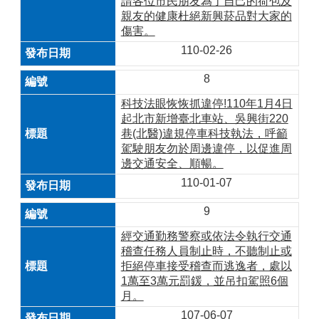
請各位市民朋友為了自己的荷包及
親友的健康杜絕新興菸品對大家的
傷害。
110-02-26
8
科技法眼恢恢抓違停!110年1月4日
起北市新增臺北車站、吳興街220
巷(北醫)違規停車科技執法，呼籲
駕駛朋友勿於周邊違停，以促進周
邊交通安全、順暢。
110-01-07
9
經交通勤務警察或依法令執行交通
稽查任務人員制止時，不聽制止或
拒絕停車接受稽查而逃逸者，處以
1萬至3萬元罰鍰，並吊扣駕照6個
月。
107-06-07