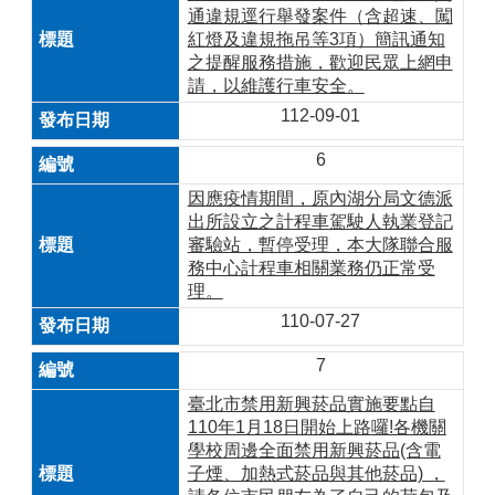
通違規逕行舉發案件（含超速、闖
紅燈及違規拖吊等3項）簡訊通知
之提醒服務措施，歡迎民眾上網申
請，以維護行車安全。
112-09-01
6
因應疫情期間，原內湖分局文德派
出所設立之計程車駕駛人執業登記
審驗站，暫停受理，本大隊聯合服
務中心計程車相關業務仍正常受
理。
110-07-27
7
臺北市禁用新興菸品實施要點自
110年1月18日開始上路囉!各機關
學校周邊全面禁用新興菸品(含電
子煙、加熱式菸品與其他菸品) ，