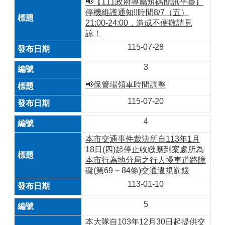
📢【111政府專屬短碼簡訊平臺】
停機維護通知!!時間8/7（五）
21:00-24:00，造成不便敬請見
諒！
115-07-28
3
📢保管場領車時間調整
115-07-20
4
本市交通事件裁決所自113年1月
18日(四)起停止收繳應到案處所為
本市行為地分局之行人慢車道路障
礙(第69 ~ 84條)交通違規罰鍰
113-01-10
5
本大隊自103年12月30日起提供交