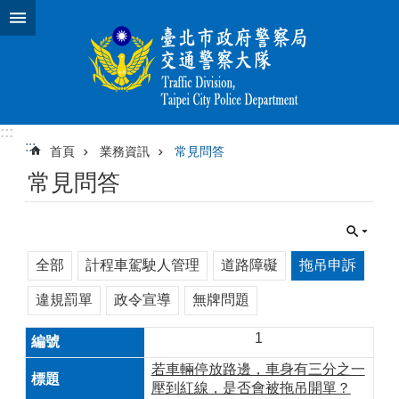
跳到主要內容區塊
:::
:::
首頁
業務資訊
常見問答
常見問答
全部
計程車駕駛人管理
道路障礙
拖吊申訴
違規罰單
政令宣導
無牌問題
1
若車輛停放路邊，車身有三分之一
壓到紅線，是否會被拖吊開單？