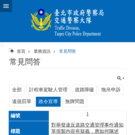
跳到主要內容區塊
:::
:::
首頁
業務資訊
常見問答
常見問答
全部
計程車駕駛人管理
道路障礙
拖吊申訴
違規罰單
政令宣導
無牌問題
1
對舉發違反道路交通管理事件通知
單填製內容有疑義，應如何陳述