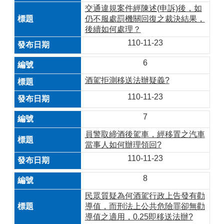
交通違規案件經陳述(申訴)後，如
仍不服處罰機關回復之裁決結果，
後續如何處理？
110-11-23
6
酒駕拒測移送法辦疑義?
110-11-23
7
員警取締酒後駕車，經移置之汽車
當事人如何辦理領回?
110-11-23
8
民眾質疑為何酒駕行政上告發有勸
導值，而刑法上公共危險罪卻無勸
導值之適用，0.25即移送法辦?