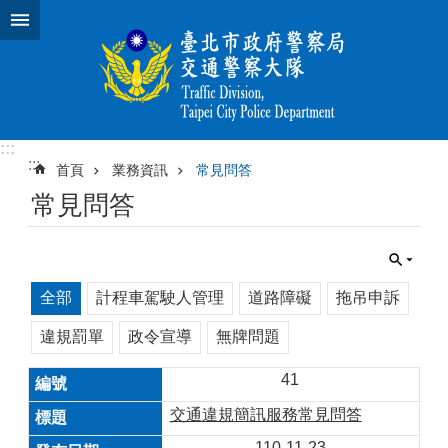
跳到主要內容區塊
:::
:::
首頁
業務資訊
常見問答
常見問答
全部
計程車駕駛人管理
道路障礙
拖吊申訴
違規罰單
政令宣導
無牌問題
41
交通違規簡訊服務常見問答
110-11-23