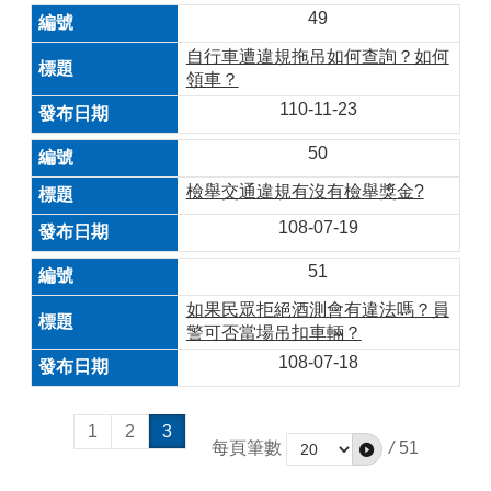
49
自行車遭違規拖吊如何查詢？如何
領車？
110-11-23
50
檢舉交通違規有沒有檢舉獎金?
108-07-19
51
如果民眾拒絕酒測會有違法嗎？員
警可否當場吊扣車輛？
108-07-18
1
2
3
每頁筆數
/
51