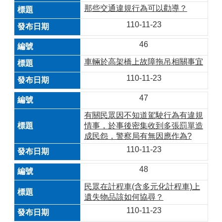
那些交通違規行為可以勸導？
110-11-23
46
車輛於高架橋上故障拖吊相關事宜
110-11-23
47
有關民眾因不知道駕駛行為有違規
情事，於事後密集收到多張罰單造
成民怨，警察局有無因應作為?
110-11-23
48
民眾在計程車(含多元化計程車)上
遺失物品該如何協尋？
110-11-23