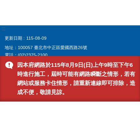
:::
更新日期
115-08-09
地址：100057 臺北市中正區愛國西路26號
電話：(02)2375-2100
聯合服務中心服務時間：星期一至星期五上午8時30分至下午5時
因本府網路於115年8月9日(日)上午9時至下午6
（中午不休息）
時進行施工，屆時可能有網路瞬斷之情形，若有
內勤單位服務時間：星期一至星期五上午8時30分至下午5時30分
網站或服務卡住情形，請重新連線即可排除，造
版權所有 © 臺北市政府警察局交通警察大隊 最佳瀏覽畫面設定
成不便，敬請見諒。
1024*768