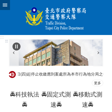
跳到主要內容區塊
:::
:::
月18日(四)起停止收繳應到案處所為本市行為地分局之行人慢車道路
更多
🚔科技執法
🚔固定式測
🚔移動式測
🚔
速🚔
速🚔