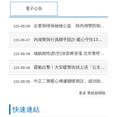
電子公告
企業熱情捥袖做公益 與內湖警防制酒毒駕
115-08-08
內湖警與行員聯手阻詐 暖心守住13萬元血汗錢
115-08-07
城鎮韌性(防空)演習將登場 北市警呼籲民眾先行查看及截圖保存防空避難設施位置
115-08-06
霸氣出擊！大安暖警街頭上演「公主抱」 助行動不便長者平安返家
115-08-06
中正二警暖心傳遞關懷簡訊，成功助失聯女大生平安返家
115-08-06
更多 警政新聞稿
快速連結